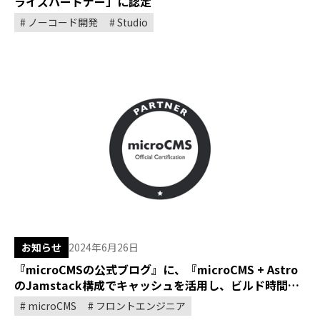
ライズパートナー」に認定
ノーコード開発
Studio
お知らせ
2024年6月26日
『microCMSの公式ブログ』に、『microCMS + Astro
のJamstack構成でキャッシュを活用し、ビルド時間を
90%以上短縮した方法』の記事を寄稿しました。
microCMS
フロントエンジニア