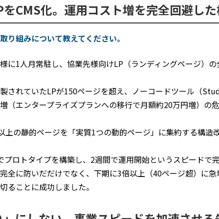
LPをCMS化。運用コスト増を完全回避し
取り組みについて教えてください。
様に1人月常駐し、協業先様向けLP（ランディングページ）の
されていたLPが150ページを超え、ノーコードツール（Stu
増（エンタープライズプランへの移行で月額約20万円増）の
0以上の静的ページを「実質1つの動的ページ」に集約する構造
でプロトタイプを構築し、2週間で運用開始というスピードで
完全に防いだだけでなく、下期に3倍以上（40ページ超）に急
切ることに成功しました。
り」にしない。事業スピードを加速させる