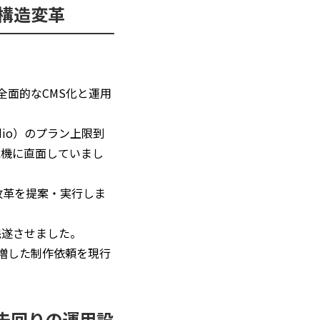
た構造変革
全面的なCMS化と運用
dio）のプラン上限到
危機に直面していまし
改革を提案・実行しま
完遂させました。
増した制作依頼を現行
先回りの運用設