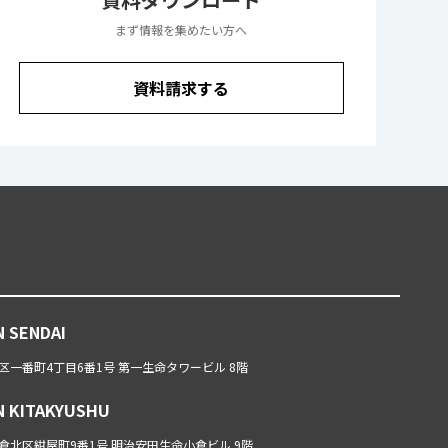
まず情報を集めたい方へ
資料請求する
N SENDAI
一番町4丁目6番1号 第一生命タワービル 8階
N KITAKYUSHU
倉北区紺屋町9番1号 明治安田生命小倉ビル 9階