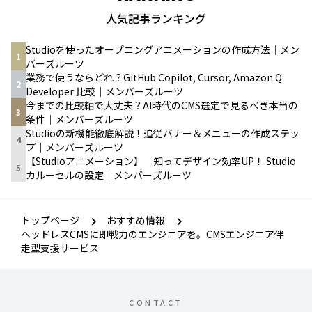
人気記事ランキング
Studioを使ったオープニングアニメーションの作成方法｜メン
1
バーズルーツ
業務で使うならどれ？GitHub Copilot, Cursor, Amazon Q
2
Developer 比較｜メンバーズルーツ
今までの比較軸で大丈夫？AI時代のCMS選定で見るべき本当の
3
条件｜メンバーズルーツ
Studioの新機能徹底解説！追従バナー＆メニューの作成ステッ
4
プ｜メンバーズルーツ
【Studioアニメーション】 知ってデザイン効率UP！ Studio
5
カルーセルの設定｜メンバーズルーツ
トップページ
おすすめ情報
ヘッドレスCMSに即戦力のエンジニアを。CMSエンジニア伴
走型支援サービス
CONTACT