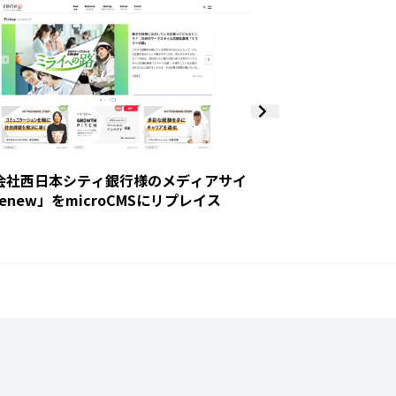
株式会社西日本シテ
ト「LIFUQU not
ス
会社西日本シティ銀行様のメディアサイ
enew」をmicroCMSにリプレイス