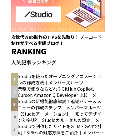
次世代Web制作のTIPSを先取り！ ノーコード
制作が学べる実践ブログ！
RANKING
人気記事ランキング
Studioを使ったオープニングアニメーショ
1
ンの作成方法｜メンバーズルーツ
業務で使うならどれ？GitHub Copilot,
2
Cursor, Amazon Q Developer 比較｜メン
バーズルーツ
Studioの新機能徹底解説！追従バナー＆メ
3
ニューの作成ステップ｜メンバーズルーツ
【Studioアニメーション】 知ってデザイ
4
ン効率UP！ Studioカルーセルの設定｜メン
バーズルーツ
Studioで制作したサイトをGTM・GA4で計
5
測！SPAへの対応方法をご紹介｜メンバーズ
ルーツ