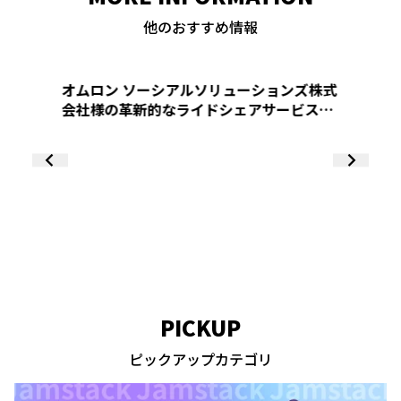
他のおすすめ情報
三菱地
ノベー
ブ）」
（St
オムロン ソーシアルソリューションズ株式
ン様の
会社様の革新的なライドシェアサービス
製化を
「meemo」のサイトをノーコード
（Studio）で制作
PICKUP
ピックアップカテゴリ