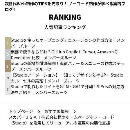
次世代Web制作のTIPSを先取り！ ノーコード制作が学べる実践ブ
ログ！
RANKING
人気記事ランキング
Studioを使ったオープニングアニメーションの作成方法｜メン
1
バーズルーツ
業務で使うならどれ？GitHub Copilot, Cursor, Amazon Q
2
Developer 比較｜メンバーズルーツ
Studioの新機能徹底解説！追従バナー＆メニューの作成ステッ
3
プ｜メンバーズルーツ
【Studioアニメーション】 知ってデザイン効率UP！ Studio
4
カルーセルの設定｜メンバーズルーツ
Studioで制作したサイトをGTM・GA4で計測！SPAへの対応方
5
法をご紹介｜メンバーズルーツ
トップページ
おすすめ情報
スカパーＪＳＡＴ株式会社様のホームページをノーコード
（Studio）を活用してリニューアル＆運用の内製化支援