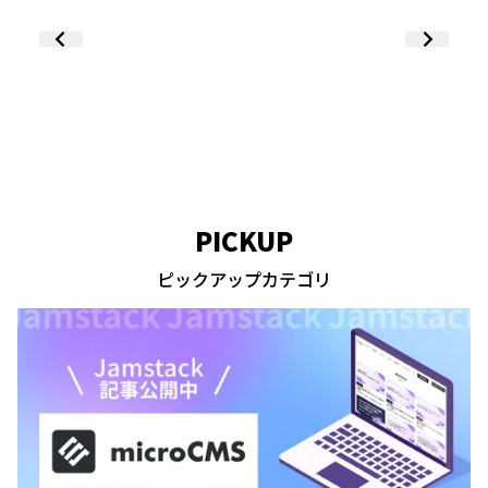
「meemo」のサイトをノーコード
ブ）」
（Studio）で制作
（St
ムペー
してリニ
PICKUP
ピックアップカテゴリ