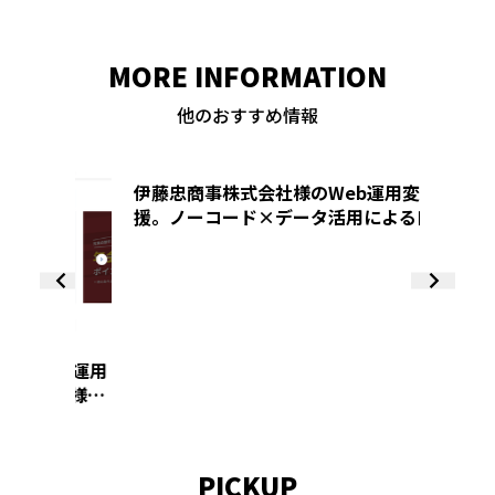
MORE INFORMATION
他のおすすめ情報
伊藤忠商事株式会社様のWeb運用変革を支
株式会
援。ノーコード×データ活用による自律的
域活動
PDCA基盤の構築
mic
、運用
ド様の
…
MS」へ
PICKUP