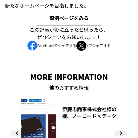
新たなホームページを目指しました。
事例ページをみる
この記事が役に立ったと思ったら、
ぜひシェアをお願いします！
Facebookでシェアする
Xでシェアする
MORE INFORMATION
他のおすすめ情報
伊藤忠商事株式会社様のWeb運用変革を支
株式
援。ノーコード×データ活用による自律的
域活
PDCA基盤の構築
mic